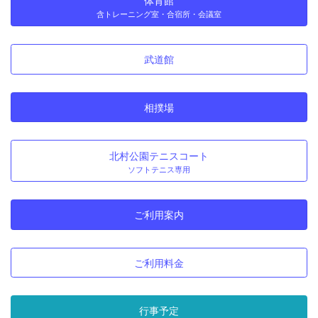
体育館
含トレーニング室・合宿所・会議室
武道館
相撲場
北村公園テニスコート
ソフトテニス専用
ご利用案内
ご利用料金
行事予定