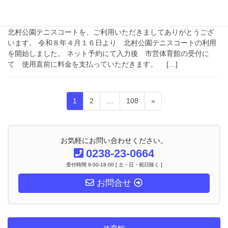
北村公園テニスコート利用開始し
ました。
北村公園テニスコートを、ご利用いただきましてありがとうござ
います。 令和８年４月１６日より 北村公園テニスコートの利用
を開始しました。 ネット予約にて入力後 市営体育館の受付に
て 使用直前に料金を支払っていただきます。 […]
投
固
固
固
1
2
…
108
»
稿
定
定
定
ナ
ペ
ペ
ペ
ビ
ー
ー
ー
ゲ
お気軽にお問い合わせください。
ー
ジ
ジ
ジ
0238-23-0664
シ
受付時間 9:00-18:00 [ 土・日・祝日除く ]
ョ
ン
お問合せ