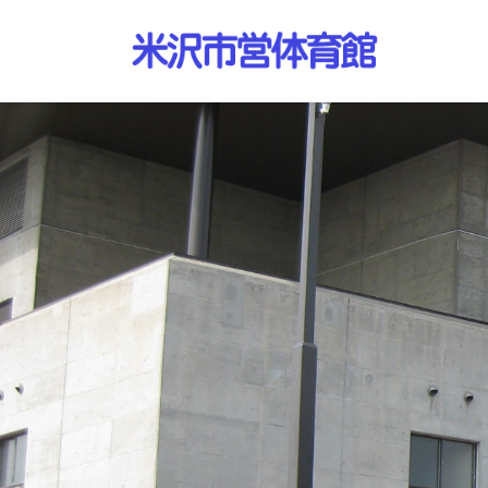
コ
ナ
ン
ビ
テ
ゲ
ン
ー
ツ
シ
へ
ョ
ス
ン
キ
に
ッ
移
プ
動