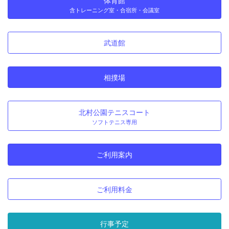
体育館
含トレーニング室・合宿所・会議室
武道館
相撲場
北村公園テニスコート
ソフトテニス専用
ご利用案内
ご利用料金
行事予定