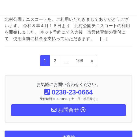
北村公園テニスコート利用開始し
ました。
北村公園テニスコートを、ご利用いただきましてありがとうござ
います。 令和８年４月１６日より 北村公園テニスコートの利用
を開始しました。 ネット予約にて入力後 市営体育館の受付に
て 使用直前に料金を支払っていただきます。 […]
投
固
固
固
1
2
…
108
»
稿
定
定
定
ナ
ペ
ペ
ペ
ビ
ー
ー
ー
ゲ
お気軽にお問い合わせください。
ー
ジ
ジ
ジ
0238-23-0664
シ
受付時間 9:00-18:00 [ 土・日・祝日除く ]
ョ
ン
お問合せ