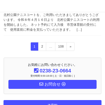
北村公園テニスコート利用開始し
ました。
北村公園テニスコートを、ご利用いただきましてありがとうござ
います。 令和８年４月１６日より 北村公園テニスコートの利用
を開始しました。 ネット予約にて入力後 市営体育館の受付に
て 使用直前に料金を支払っていただきます。 […]
投
固
固
固
1
2
…
108
»
稿
定
定
定
ナ
ペ
ペ
ペ
ビ
ー
ー
ー
ゲ
お気軽にお問い合わせください。
ー
ジ
ジ
ジ
0238-23-0664
シ
受付時間 9:00-18:00 [ 土・日・祝日除く ]
ョ
ン
お問合せ