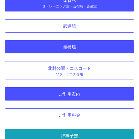
体育館
含トレーニング室・合宿所・会議室
武道館
相撲場
北村公園テニスコート
ソフトテニス専用
ご利用案内
ご利用料金
行事予定