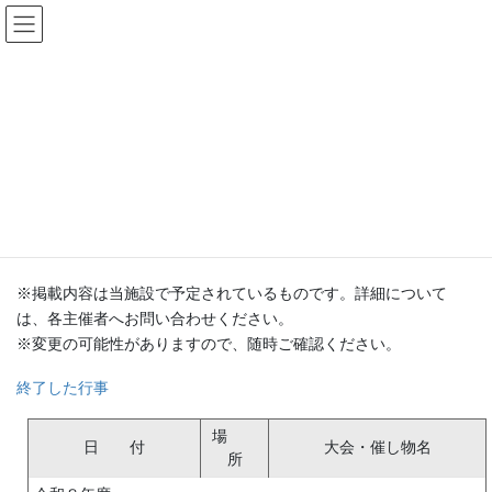
コ
ナ
ン
ビ
テ
ゲ
ン
ー
行事予定
ツ
シ
へ
ョ
ス
ン
HOME
行事予定
キ
に
ッ
移
プ
動
行事予定
※掲載内容は当施設で予定されているものです。詳細について
は、各主催者へお問い合わせください。
※変更の可能性がありますので、随時ご確認ください。
終了した行事
場
日 付
大会・催し物名
所