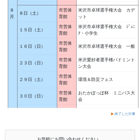
８
市営体
米沢市卓球選手権大会 カデ
８日（土）
月
育館
ット
市営体
米沢市卓球選手権大会 ｼﾞｭﾆ
１５日（土）
育館
ｱ・小学生
市営体
１６日（日）
米沢市卓球選手権大会 一般
育館
市営体
米沢愛好者選手権バドミント
２３日（日）
育館
ン大会
市営体
２９日（土）
環境＆防災フェス
育館
市営体
おたかぽっぽ杯 ミニバス大
３０日（日）
育館
会
終了した行事
お気軽にお問い合わせください。