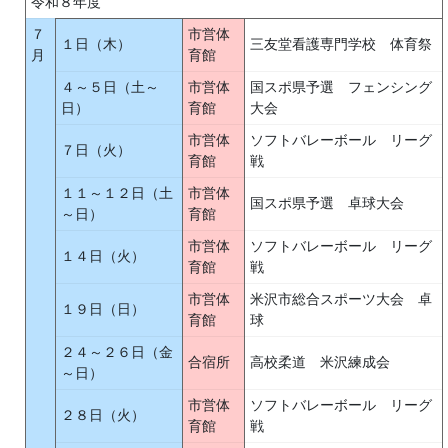
令和８年度
７
市営体
１日（木）
三友堂看護専門学校 体育祭
月
育館
４～５日（土～
市営体
国スポ県予選 フェンシング
日）
育館
大会
市営体
ソフトバレーボール リーグ
７日（火）
育館
戦
１１～１２日（土
市営体
国スポ県予選 卓球大会
～日）
育館
市営体
ソフトバレーボール リーグ
１４日（火）
育館
戦
市営体
米沢市総合スポーツ大会 卓
１９日（日）
育館
球
２４～２６日（金
合宿所
高校柔道 米沢練成会
～日）
市営体
ソフトバレーボール リーグ
２８日（火）
育館
戦