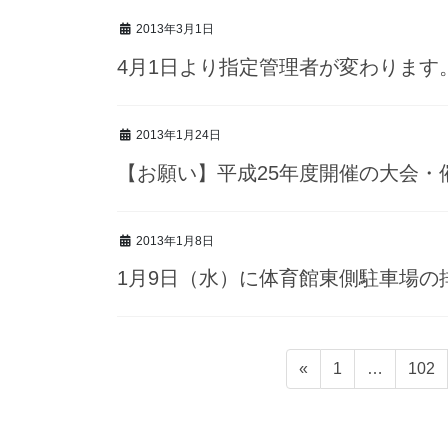
2013年3月1日
4月1日より指定管理者が変わります
2013年1月24日
【お願い】平成25年度開催の大会・
2013年1月8日
1月9日（水）に体育館東側駐車場の
投
固
固
«
1
…
102
稿
定
定
ナ
ペ
ペ
ビ
ー
ー