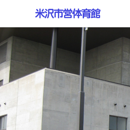
コ
ナ
ン
ビ
テ
ゲ
ン
ー
ツ
シ
へ
ョ
ス
ン
キ
に
ッ
移
プ
動