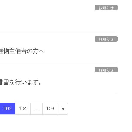
お知らせ
。
お知らせ
催物主催者の方へ
お知らせ
排雪を行います。
固
固
固
103
104
…
108
»
定
定
定
ペ
ペ
ペ
ー
ー
ー