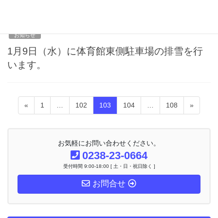
2013年1月8日
お知らせ
1月9日（水）に体育館東側駐車場の排雪を行
います。
投
固
固
固
固
固
«
1
…
102
103
104
…
108
»
稿
定
定
定
定
定
ナ
ペ
ペ
ペ
ペ
ペ
ビ
ー
ー
ー
ー
ー
ゲ
お気軽にお問い合わせください。
ー
ジ
ジ
ジ
ジ
ジ
0238-23-0664
シ
受付時間 9:00-18:00 [ 土・日・祝日除く ]
ョ
ン
お問合せ