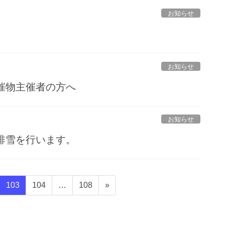
お知らせ
。
お知らせ
催物主催者の方へ
お知らせ
排雪を行います。
固
固
固
103
104
…
108
»
定
定
定
ペ
ペ
ペ
ー
ー
ー