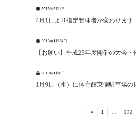
2013年3月1日
4月1日より指定管理者が変わります
2013年1月24日
【お願い】平成25年度開催の大会・
2013年1月8日
1月9日（水）に体育館東側駐車場の
投
固
固
«
1
…
102
稿
定
定
ナ
ペ
ペ
ビ
ー
ー