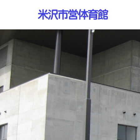
コ
ナ
ン
ビ
テ
ゲ
ン
ー
ツ
シ
へ
ョ
ス
ン
キ
に
ッ
移
プ
動