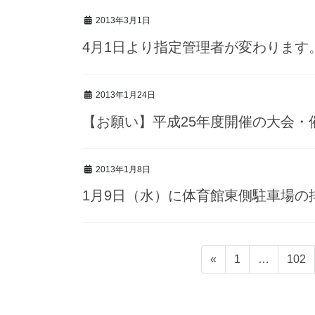
2013年3月1日
4月1日より指定管理者が変わります
2013年1月24日
【お願い】平成25年度開催の大会・
2013年1月8日
1月9日（水）に体育館東側駐車場の
投
固
固
«
1
…
102
稿
定
定
ナ
ペ
ペ
ビ
ー
ー