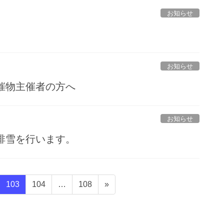
お知らせ
。
お知らせ
催物主催者の方へ
お知らせ
排雪を行います。
固
固
固
103
104
…
108
»
定
定
定
ペ
ペ
ペ
ー
ー
ー