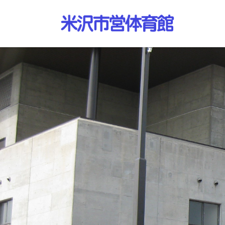
コ
ナ
ン
ビ
テ
ゲ
ン
ー
ツ
シ
へ
ョ
ス
ン
キ
に
ッ
移
プ
動