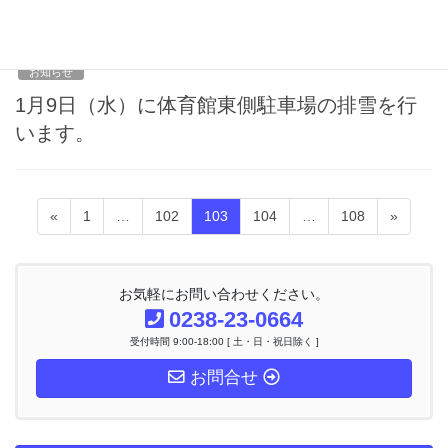
2013年1月8日
お知らせ
1月9日（水）に体育館東側駐車場の排雪を行
います。
投
固
固
固
固
固
«
1
…
102
103
104
…
108
»
稿
定
定
定
定
定
ナ
ペ
ペ
ペ
ペ
ペ
ビ
ー
ー
ー
ー
ー
ゲ
お気軽にお問い合わせください。
ー
ジ
ジ
ジ
ジ
ジ
0238-23-0664
シ
受付時間 9:00-18:00 [ 土・日・祝日除く ]
ョ
ン
お問合せ