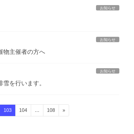
お知らせ
。
お知らせ
催物主催者の方へ
お知らせ
排雪を行います。
固
固
固
103
104
…
108
»
定
定
定
ペ
ペ
ペ
ー
ー
ー