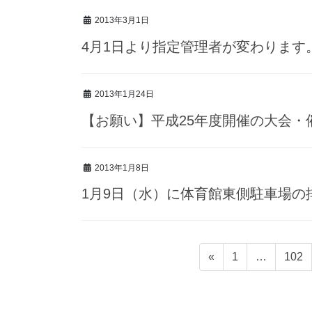
2013年3月1日
4月1日より指定管理者が変わります
2013年1月24日
【お願い】平成25年度開催の大会・
2013年1月8日
1月9日（水）に体育館東側駐車場の
投
固
固
«
1
…
102
稿
定
定
ナ
ペ
ペ
ビ
ー
ー