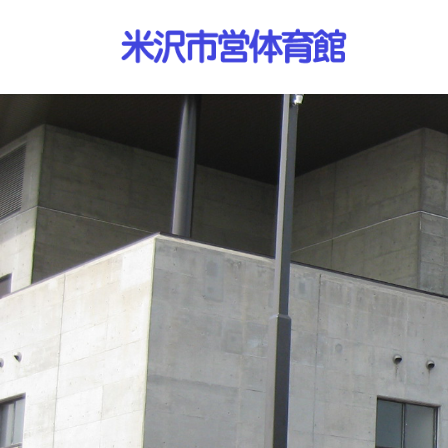
コ
ナ
ン
ビ
テ
ゲ
ン
ー
ツ
シ
へ
ョ
ス
ン
キ
に
ッ
移
プ
動