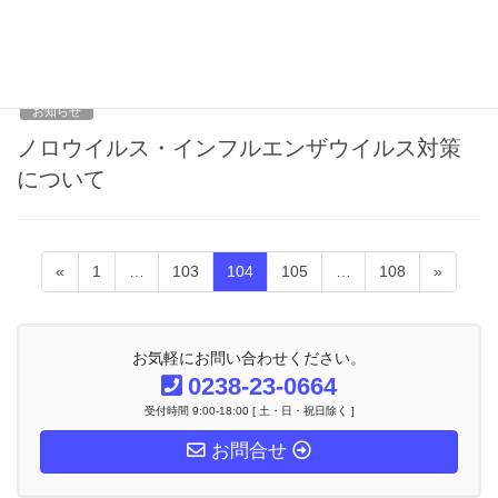
方へ
2012年12月18日
お知らせ
ノロウイルス・インフルエンザウイルス対策
について
投
固
固
固
固
固
«
1
…
103
104
105
…
108
»
稿
定
定
定
定
定
ナ
ペ
ペ
ペ
ペ
ペ
ビ
ー
ー
ー
ー
ー
ゲ
お気軽にお問い合わせください。
ー
ジ
ジ
ジ
ジ
ジ
0238-23-0664
シ
受付時間 9:00-18:00 [ 土・日・祝日除く ]
ョ
ン
お問合せ