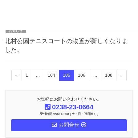
せん。
2012年7月24日
お知らせ
北村公園テニスコートの物置が新しくなりま
した。
投
固
固
固
固
固
«
1
…
104
105
106
…
108
»
稿
定
定
定
定
定
ナ
ペ
ペ
ペ
ペ
ペ
ビ
ー
ー
ー
ー
ー
ゲ
お気軽にお問い合わせください。
ー
ジ
ジ
ジ
ジ
ジ
0238-23-0664
シ
受付時間 9:00-18:00 [ 土・日・祝日除く ]
ョ
ン
お問合せ