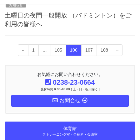
お知らせ
土曜日の夜間一般開放 （バドミントン）をご
利用の皆様へ
投
固
固
固
固
固
«
1
…
105
106
107
108
»
稿
定
定
定
定
定
ナ
ペ
ペ
ペ
ペ
ペ
ビ
ー
ー
ー
ー
ー
ゲ
お気軽にお問い合わせください。
ー
ジ
ジ
ジ
ジ
ジ
0238-23-0664
シ
受付時間 9:00-18:00 [ 土・日・祝日除く ]
ョ
ン
お問合せ
体育館
含トレーニング室・合宿所・会議室