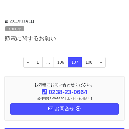
ホームページをリニューアルしました。
2011年11月1日
お知らせ
節電に関するお願い
投
固
固
固
固
«
1
…
106
107
108
»
稿
定
定
定
定
ナ
ペ
ペ
ペ
ペ
ビ
ー
ー
ー
ー
ゲ
お気軽にお問い合わせください。
ー
ジ
ジ
ジ
ジ
0238-23-0664
シ
受付時間 9:00-18:00 [ 土・日・祝日除く ]
ョ
ン
お問合せ