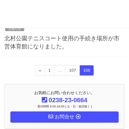
（アリーナ）がご利用いただけません。
2011年4月1日
お知らせ
北村公園テニスコート使用の手続き場所が市
営体育館になりました。
投
固
固
固
«
1
…
107
108
稿
定
定
定
ナ
ペ
ペ
ペ
ビ
ー
ー
ー
ゲ
お気軽にお問い合わせください。
ー
ジ
ジ
ジ
0238-23-0664
シ
受付時間 9:00-18:00 [ 土・日・祝日除く ]
ョ
ン
お問合せ