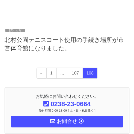
（アリーナ）がご利用いただけません。
2011年4月1日
お知らせ
北村公園テニスコート使用の手続き場所が市
営体育館になりました。
投
固
固
固
«
1
…
107
108
稿
定
定
定
ナ
ペ
ペ
ペ
ビ
ー
ー
ー
ゲ
お気軽にお問い合わせください。
ー
ジ
ジ
ジ
0238-23-0664
シ
受付時間 9:00-18:00 [ 土・日・祝日除く ]
ョ
ン
お問合せ