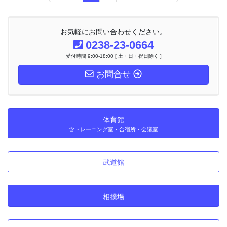
定
定
定
定
ナ
ペ
ペ
ペ
ペ
ビ
ー
ー
ー
ー
ゲ
お気軽にお問い合わせください。
ー
ジ
ジ
ジ
ジ
0238-23-0664
シ
受付時間 9:00-18:00 [ 土・日・祝日除く ]
ョ
ン
お問合せ
体育館
含トレーニング室・合宿所・会議室
武道館
相撲場