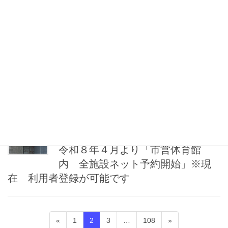
参照ください。
【最新】26年度ミズノスポーツ教室チラシ
2026年1月28日
お知らせ
３月夜間一般開放・休館（休場）
日のお知らせ
2026年1月17日
オンライン予約
令和８年４月より「市営体育館
内 全施設ネット予約開始」※現
在 利用者登録が可能です
投
固
固
固
固
«
1
2
3
…
108
»
稿