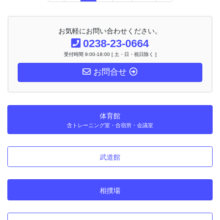
定
定
定
定
ナ
ペ
ペ
ペ
ペ
ビ
ー
ー
ー
ー
ゲ
お気軽にお問い合わせください。
ー
ジ
ジ
ジ
ジ
0238-23-0664
シ
受付時間 9:00-18:00 [ 土・日・祝日除く ]
ョ
ン
お問合せ
体育館
含トレーニング室・合宿所・会議室
武道館
相撲場