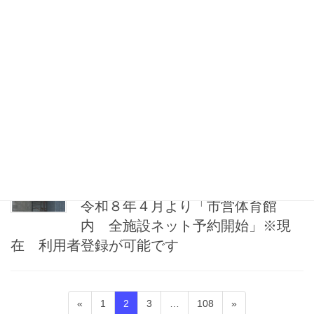
参照ください。
【最新】26年度ミズノスポーツ教室チラシ
2026年1月28日
お知らせ
３月夜間一般開放・休館（休場）
日のお知らせ
2026年1月17日
オンライン予約
令和８年４月より「市営体育館
内 全施設ネット予約開始」※現
在 利用者登録が可能です
投
固
固
固
固
«
1
2
3
…
108
»
稿