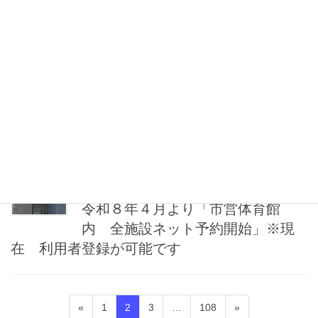
参照ください。
【最新】26年度ミズノスポーツ教室チラシ
2026年1月28日
お知らせ
３月夜間一般開放・休館（休場）
日のお知らせ
2026年1月17日
オンライン予約
令和８年４月より「市営体育館
内 全施設ネット予約開始」※現
在 利用者登録が可能です
投
固
固
固
固
«
1
2
3
…
108
»
稿