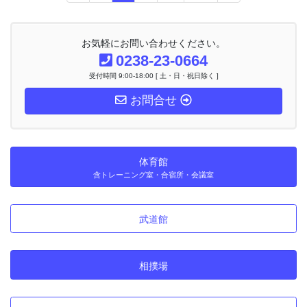
定
定
定
定
ナ
ペ
ペ
ペ
ペ
ビ
ー
ー
ー
ー
ゲ
お気軽にお問い合わせください。
ー
ジ
ジ
ジ
ジ
0238-23-0664
シ
受付時間 9:00-18:00 [ 土・日・祝日除く ]
ョ
ン
お問合せ
体育館
含トレーニング室・合宿所・会議室
武道館
相撲場