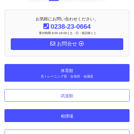
定
定
定
定
ナ
ペ
ペ
ペ
ペ
ビ
ー
ー
ー
ー
ゲ
お気軽にお問い合わせください。
ー
ジ
ジ
ジ
ジ
0238-23-0664
シ
受付時間 9:00-18:00 [ 土・日・祝日除く ]
ョ
ン
お問合せ
体育館
含トレーニング室・合宿所・会議室
武道館
相撲場