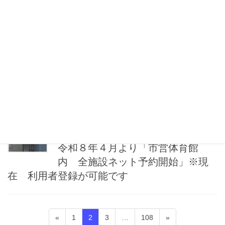
参照ください。
【最新】26年度ミズノスポーツ教室チラシ
2026年1月28日
お知らせ
３月夜間一般開放・休館（休場）
日のお知らせ
2026年1月17日
オンライン予約
令和８年４月より「市営体育館
内 全施設ネット予約開始」※現
在 利用者登録が可能です
投
固
固
固
固
«
1
2
3
…
108
»
稿