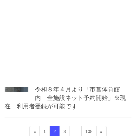
参照ください。
【最新】26年度ミズノスポーツ教室チラシ
2026年1月28日
お知らせ
３月夜間一般開放・休館（休場）
日のお知らせ
2026年1月17日
オンライン予約
令和８年４月より「市営体育館
内 全施設ネット予約開始」※現
在 利用者登録が可能です
投
固
固
固
固
«
1
2
3
…
108
»
稿