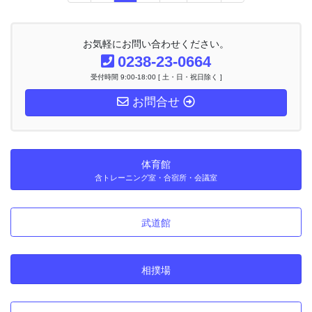
定
定
定
定
ナ
ペ
ペ
ペ
ペ
ビ
ー
ー
ー
ー
ゲ
お気軽にお問い合わせください。
ー
ジ
ジ
ジ
ジ
0238-23-0664
シ
受付時間 9:00-18:00 [ 土・日・祝日除く ]
ョ
ン
お問合せ
体育館
含トレーニング室・合宿所・会議室
武道館
相撲場