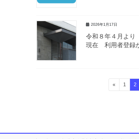
2026年1月17日
令和８年４月より
現在 利用者登録
投
固
固
«
1
2
稿
定
定
ナ
ペ
ペ
ビ
ー
ー
ゲ
ジ
ジ
ー
シ
ョ