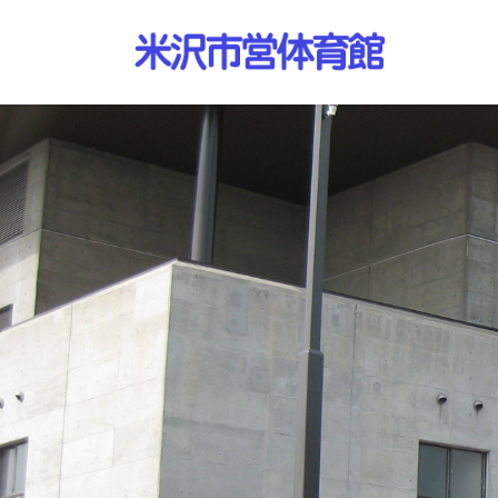
コ
ナ
ン
ビ
テ
ゲ
ン
ー
ツ
シ
へ
ョ
ス
ン
キ
に
ッ
移
プ
動