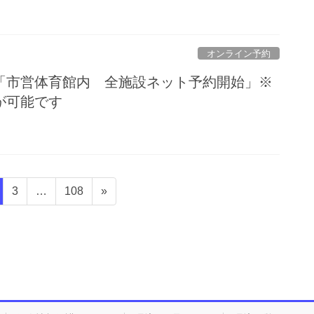
オンライン予約
「市営体育館内 全施設ネット予約開始」※
が可能です
固
固
3
…
108
»
定
定
ペ
ペ
ー
ー
ジ
ジ