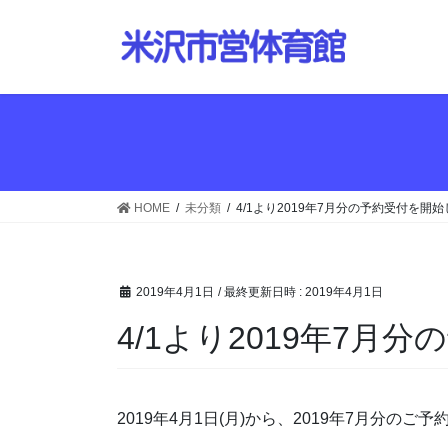
コ
ナ
ン
ビ
テ
ゲ
ン
ー
ツ
シ
へ
ョ
ス
ン
キ
に
ッ
移
HOME
未分類
4/1より2019年7月分の予約受付を開
プ
動
2019年4月1日
/ 最終更新日時 :
2019年4月1日
4/1より2019年7月
2019年4月1日(月)から、2019年7月分の