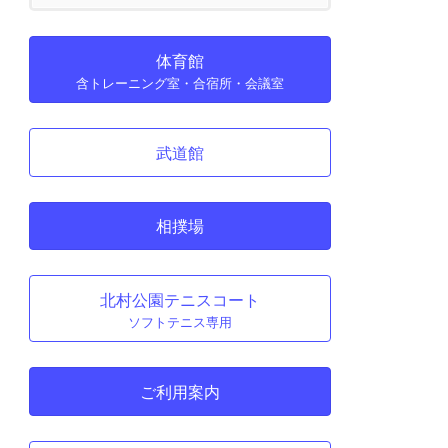
体育館
含トレーニング室・合宿所・会議室
武道館
相撲場
北村公園テニスコート
ソフトテニス専用
ご利用案内