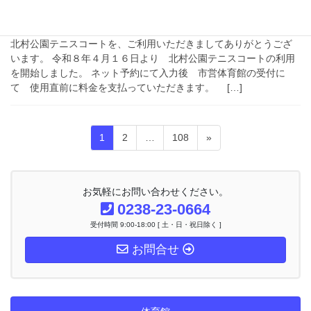
北村公園テニスコート利用開始し
ました。
北村公園テニスコートを、ご利用いただきましてありがとうござ
います。 令和８年４月１６日より 北村公園テニスコートの利用
を開始しました。 ネット予約にて入力後 市営体育館の受付に
て 使用直前に料金を支払っていただきます。 […]
投
固
固
固
1
2
…
108
»
稿
定
定
定
ナ
ペ
ペ
ペ
ビ
ー
ー
ー
ゲ
お気軽にお問い合わせください。
ー
ジ
ジ
ジ
0238-23-0664
シ
受付時間 9:00-18:00 [ 土・日・祝日除く ]
ョ
ン
お問合せ