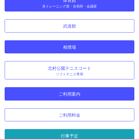
体育館
含トレーニング室・合宿所・会議室
武道館
相撲場
北村公園テニスコート
ソフトテニス専用
ご利用案内
ご利用料金
行事予定