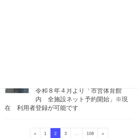
参照ください。
【最新】26年度ミズノスポーツ教室チラシ
2026年1月28日
お知らせ
３月夜間一般開放・休館（休場）
日のお知らせ
2026年1月17日
オンライン予約
令和８年４月より「市営体育館
内 全施設ネット予約開始」※現
在 利用者登録が可能です
投
固
固
固
固
«
1
2
3
…
108
»
稿