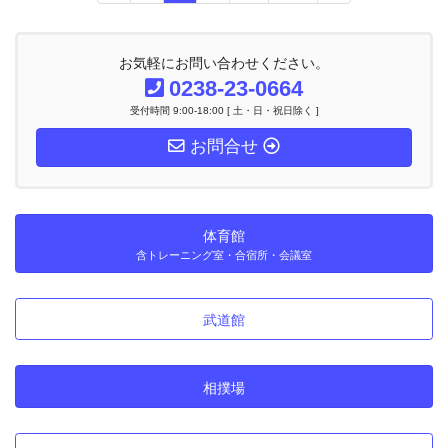
定
定
定
定
ナ
ペ
ペ
ペ
ペ
ビ
ー
ー
ー
ー
ゲ
お気軽にお問い合わせください。
ー
ジ
ジ
ジ
ジ
0238-23-0664
シ
受付時間 9:00-18:00 [ 土・日・祝日除く ]
ョ
ン
お問合せ
体育館
含トレーニング室・合宿所・会議室
武道館
相撲場