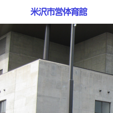
コ
ナ
ン
ビ
テ
ゲ
ン
ー
ツ
シ
へ
ョ
ス
ン
キ
に
ッ
移
プ
動