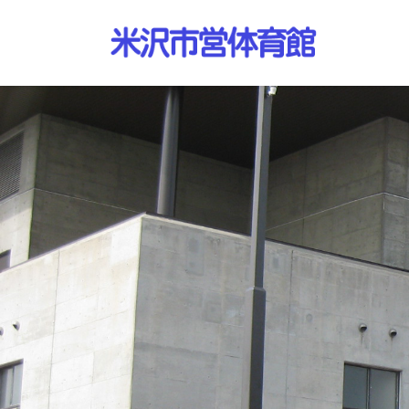
コ
ナ
ン
ビ
テ
ゲ
ン
ー
ツ
シ
へ
ョ
ス
ン
キ
に
ッ
移
プ
動