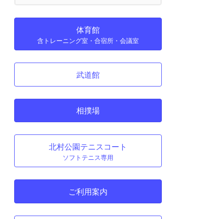
体育館
含トレーニング室・合宿所・会議室
武道館
相撲場
北村公園テニスコート
ソフトテニス専用
ご利用案内