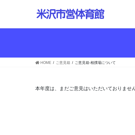
コ
ナ
ン
ビ
テ
ゲ
ン
ー
ツ
シ
へ
ョ
ス
ン
キ
に
ッ
移
HOME
ご意見箱
ご意見箱-相撲場について
プ
動
本年度は、まだご意見はいただいておりませ