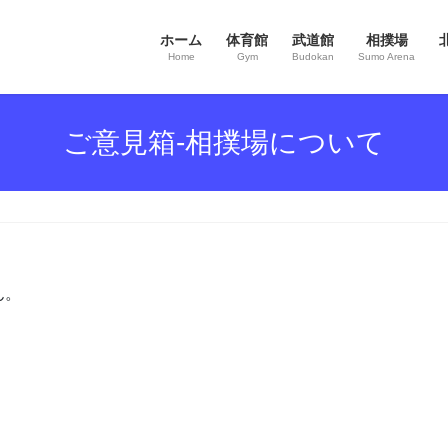
ホーム
体育館
武道館
相撲場
Home
Gym
Budokan
Sumo Arena
ご意見箱-相撲場について
ん。