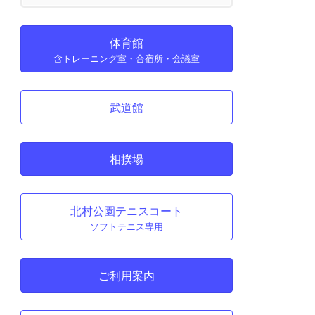
体育館
含トレーニング室・合宿所・会議室
武道館
相撲場
北村公園テニスコート
ソフトテニス専用
ご利用案内