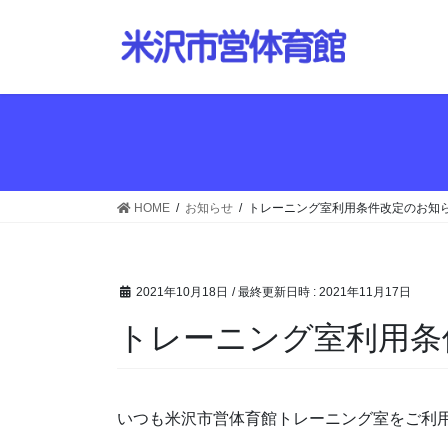
コ
ナ
ン
ビ
テ
ゲ
ン
ー
ツ
シ
へ
ョ
ス
ン
キ
に
ッ
移
HOME
お知らせ
トレーニング室利用条件改定のお知
プ
動
2021年10月18日
/ 最終更新日時 :
2021年11月17日
トレーニング室利用条
いつも米沢市営体育館トレーニング室をご利