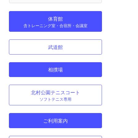
体育館
含トレーニング室・合宿所・会議室
武道館
相撲場
北村公園テニスコート
ソフトテニス専用
ご利用案内