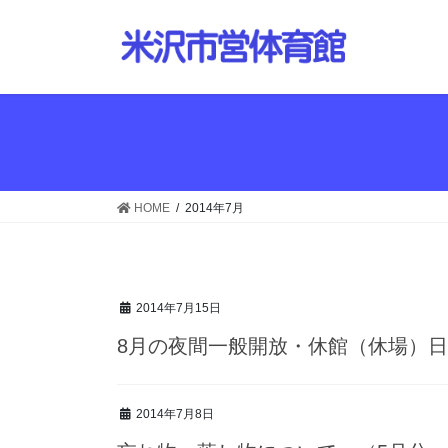
コ
ナ
ン
ビ
テ
ゲ
ン
ー
ツ
シ
へ
ョ
ス
ン
キ
に
ッ
移
HOME
2014年7月
プ
動
2014年7月15日
8月の夜間一般開放・休館（休場）
2014年7月8日