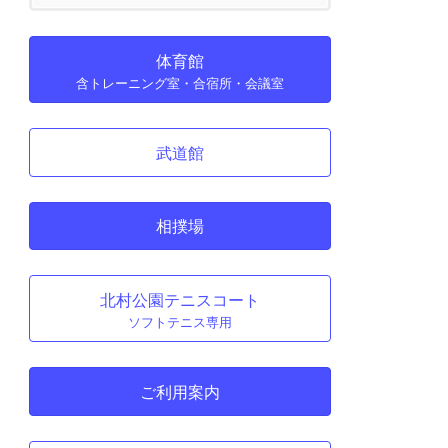
体育館
含トレーニング室・合宿所・会議室
武道館
相撲場
北村公園テニスコート
ソフトテニス専用
ご利用案内