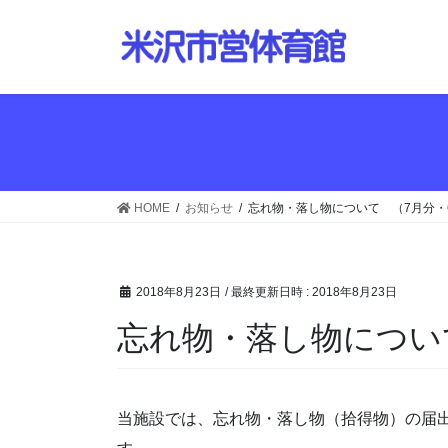
コ
ナ
ン
ビ
テ
ゲ
ン
ー
ツ
シ
へ
ョ
ス
ン
キ
に
ッ
移
HOME
お知らせ
忘れ物・落し物について （7月分・
プ
動
2018年8月23日
/ 最終更新日時 :
2018年8月23日
忘れ物・落し物につい
当施設では、忘れ物・落し物（拾得物）の届