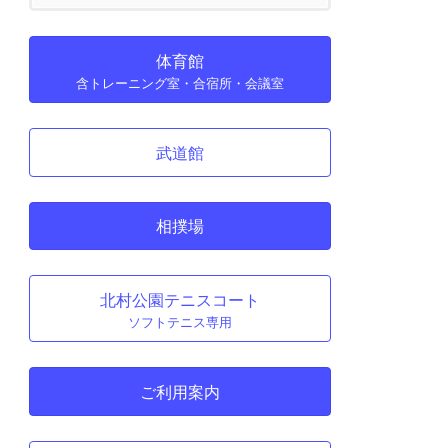
体育館
含トレーニング室・合宿所・会議室
武道館
相撲場
北村公園テニスコート
ソフトテニス専用
ご利用案内