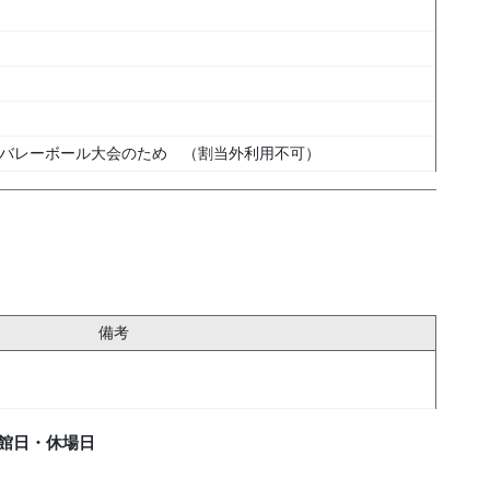
ターバレーボール大会のため （割当外利用不可）
備考
館日・休場日