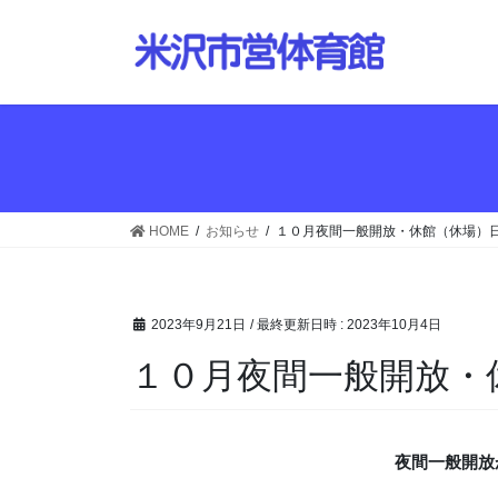
コ
ナ
ン
ビ
テ
ゲ
ン
ー
ツ
シ
へ
ョ
ス
ン
キ
に
ッ
移
HOME
お知らせ
１０月夜間一般開放・休館（休場）
プ
動
2023年9月21日
/ 最終更新日時 :
2023年10月4日
１０月夜間一般開放・
夜間一般開放