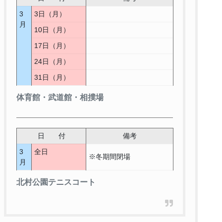
3
3日（月）
月
10日（月）
17日（月）
24日（月）
31日（月）
体育館・武道館・相撲場
日 付
備考
3
全日
※冬期間閉場
月
北村公園テニスコート