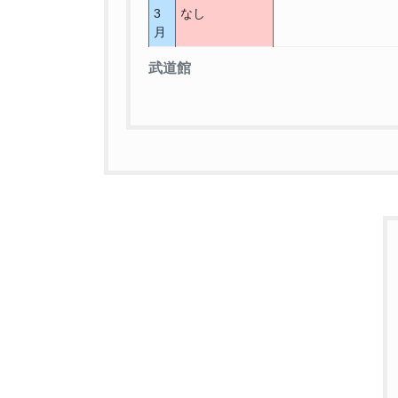
3
なし
月
武道館