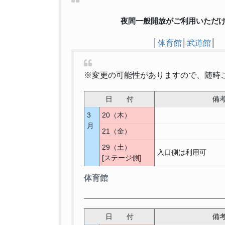
夜間一般開放がご利用いただ
│
体育館
│
武道館
│
※変更の可能性がありますので、随時
日 付
備
3
20（木）
月
21（金）
29（土）
入口側は利用可
[ステージ側]
体育館
日 付
備