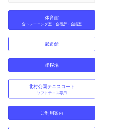
体育館
含トレーニング室・合宿所・会議室
武道館
相撲場
北村公園テニスコート
ソフトテニス専用
ご利用案内