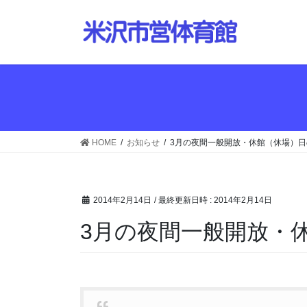
コ
ナ
ン
ビ
テ
ゲ
ン
ー
ツ
シ
へ
ョ
ス
ン
キ
に
ッ
移
HOME
お知らせ
3月の夜間一般開放・休館（休場）
プ
動
2014年2月14日
/ 最終更新日時 :
2014年2月14日
3月の夜間一般開放・