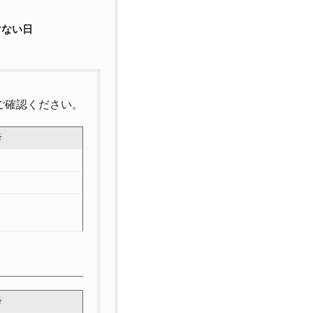
けない日
ご確認ください。
考
考