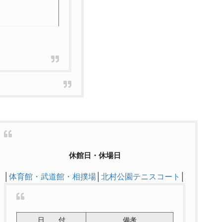
休館日・休場日
│
体育館・武道館・相撲場
│
北村公園テニスコート
│
日 付
備考