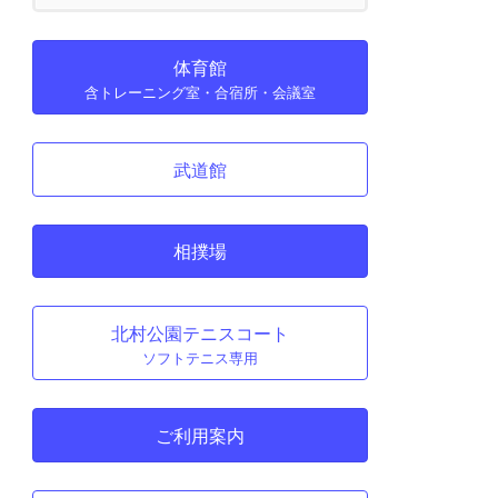
体育館
含トレーニング室・合宿所・会議室
武道館
相撲場
北村公園テニスコート
ソフトテニス専用
ご利用案内