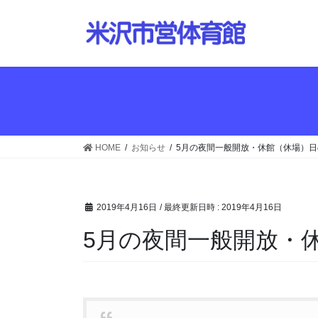
コ
ナ
ン
ビ
テ
ゲ
ン
ー
ツ
シ
へ
ョ
ス
ン
キ
に
ッ
移
HOME
お知らせ
5月の夜間一般開放・休館（休場）
プ
動
2019年4月16日
/ 最終更新日時 :
2019年4月16日
5月の夜間一般開放・