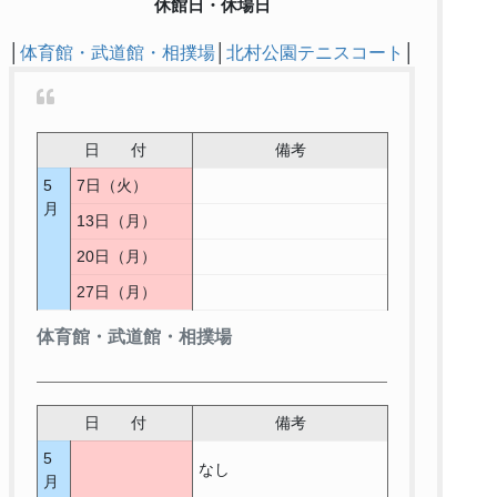
休館日・休場日
│
体育館・武道館・相撲場
│
北村公園テニスコート
│
日 付
備考
5
7日（火）
月
13日（月）
20日（月）
27日（月）
体育館・武道館・相撲場
日 付
備考
5
なし
月