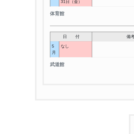
31日（金）
体育館
日 付
備
5
なし
月
武道館