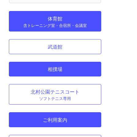
体育館
含トレーニング室・合宿所・会議室
武道館
相撲場
北村公園テニスコート
ソフトテニス専用
ご利用案内