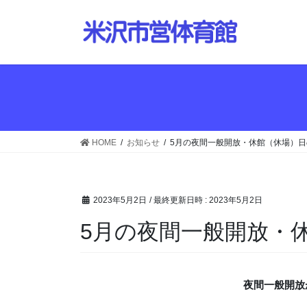
コ
ナ
ン
ビ
テ
ゲ
ン
ー
ツ
シ
へ
ョ
ス
ン
キ
に
ッ
移
HOME
お知らせ
5月の夜間一般開放・休館（休場）
プ
動
2023年5月2日
/ 最終更新日時 :
2023年5月2日
5月の夜間一般開放・
夜間一般開放