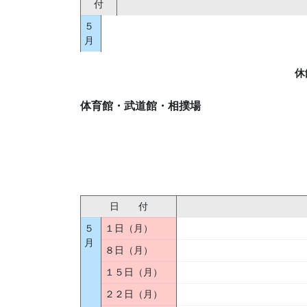
付
５
月
休
体育館・武道館・相撲場
日 付
５
１日（月）
月
８日（月）
１５日（月）
２２日（月）