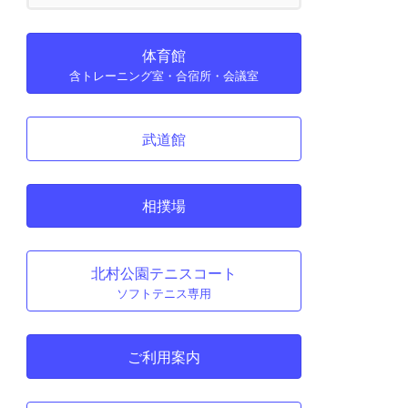
体育館
含トレーニング室・合宿所・会議室
武道館
相撲場
北村公園テニスコート
ソフトテニス専用
ご利用案内