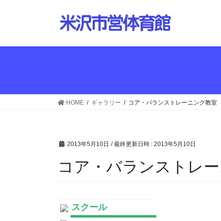
コ
ナ
ン
ビ
テ
ゲ
ン
ー
ツ
シ
へ
ョ
ス
ン
キ
に
ッ
移
HOME
ギャラリー
コア・バランストレーニング教室（H2
プ
動
2013年5月10日
/ 最終更新日時 :
2013年5月10日
コア・バランストレーニン
スクール